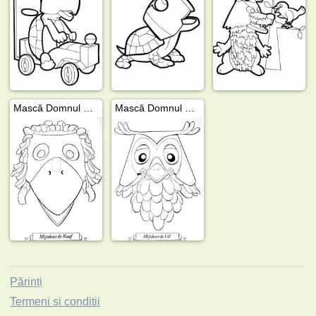
Mască Domnul de Raaf
Mască Domnul Bufniță
Părinți
Termeni si conditii