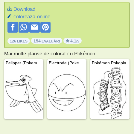
Download
coloreaza-online
154
4.1
126 LIKES
EVALUĂRI
/5
Mai multe planșe de colorat cu Pokémon
Pelipper (Pokemon)
Electrode (Pokemon)
Pokémon Pokopia