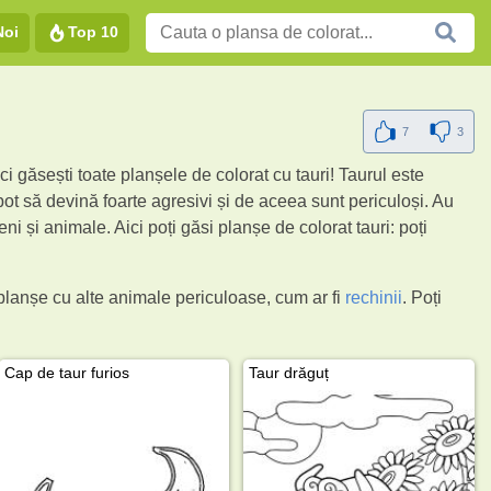
Noi
Top 10
7
3
ci găsești toate planșele de colorat cu tauri! Taurul este
pot să devină foarte agresivi și de aceea sunt periculoși. Au
i și animale. Aici poți găsi planșe de colorat tauri: poți
e planșe cu alte animale periculoase, cum ar fi
rechinii
. Poți
Cap de taur furios
Taur drăguț