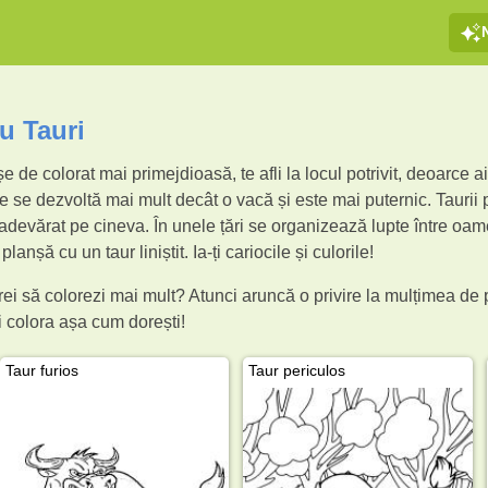
u Tauri
 de colorat mai primejdioasă, te afli la locul potrivit, deoarce ai
e se dezvoltă mai mult decât o vacă și este mai puternic. Taurii 
adevărat pe cineva. În unele țări se organizează lupte între oamen
lanșă cu un taur liniștit. Ia-ți cariocile și culorile!
 vrei să colorezi mai mult? Atunci aruncă o privire la mulțimea d
i colora așa cum dorești!
Taur furios
Taur periculos