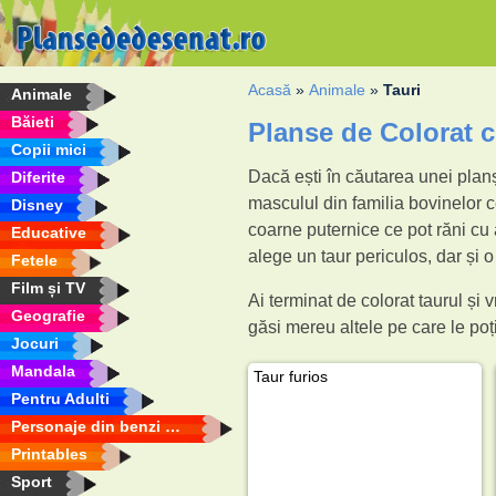
Acasă
»
Animale
»
Tauri
Animale
Băieti
Planse de Colorat c
Copii mici
Dacă ești în căutarea unei planșe
Diferite
masculul din familia bovinelor c
Disney
coarne puternice ce pot răni cu 
Educative
alege un taur periculos, dar și o p
Fetele
Film și TV
Ai terminat de colorat taurul și
Geografie
găsi mereu altele pe care le poț
Jocuri
Mandala
Taur furios
Pentru Adulti
Personaje din benzi desenate
Printables
Sport