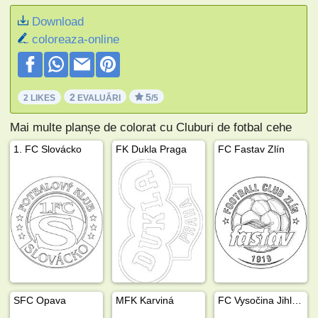
Download
coloreaza-online
2
5
2 LIKES
EVALUĂRI
/5
Mai multe planșe de colorat cu Cluburi de fotbal cehe
1. FC Slovácko
FK Dukla Praga
FC Fastav Zlín
SFC Opava
MFK Karviná
FC Vysočina Jihlava